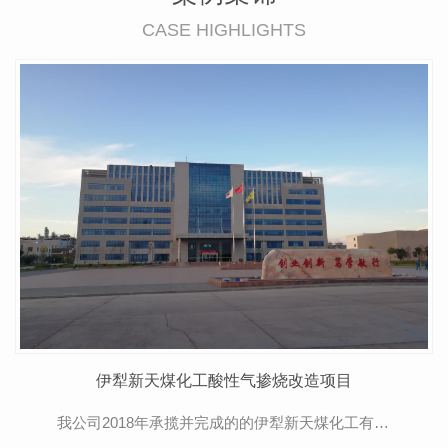
CASE HIGHLIGHTS
伊犁新天煤化工酸性气掺烧改造项目
我公司2018年承揽并完成的的伊犁新天煤化工有限公司20亿m3/年煤制天然气项目酸性气入煤粉锅炉掺烧改造工程中，根据该项目提供的运行数据，每小时有1.35万m3的酸性气被送入锅炉进行掺烧，同时因酸性气...